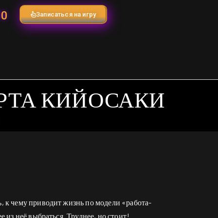
90
Записаться на игру
ЕРТА КИЙОСАКИ
и
ь, к чему приводит жизнь по модели «работа-
е из неё выбраться. Труднее, но стоит!