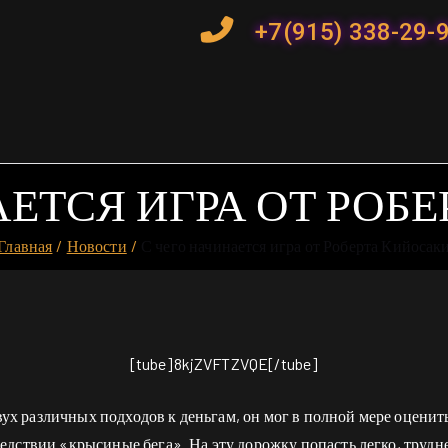
+7(915) 338-29-
АЕТСЯ ИГРА ОТ РОБ
Главная
Новости
С чего начинается игра от Роберта Кийосак
[tube]8kjZVFTZVQE[/tube]
вух различных подходов к деньгам, он мог в полной мере оценит
следствии «крысиные бега». На эту дорожку попасть легко, трудне