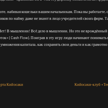
боте, набивая кошельки вашим начальникам. Пока вы работаете,
иков по найму даже не знают в лицо учредителей своих фирм. Т
Нет! В мышлении! Всё дело в мышлении. Но это не врождённый 
ок» ( Cash Flow). Поиграв в эту игру люди начинают понимать
умножения капитала, как сохранять свои деньги и как грамотно
ерта Кийосаки
Кийосаки-клуб «Тео