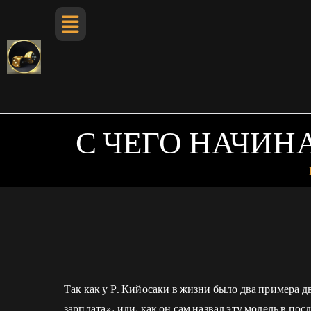
С ЧЕГО НАЧИН
Так как у Р. Кийосаки в жизни было два примера д
зарплата», или, как он сам назвал эту модель в по