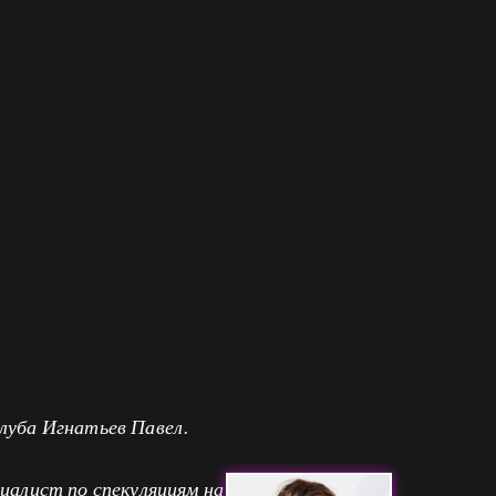
луба Игнатьев Павел.
иалист по спекуляциям на