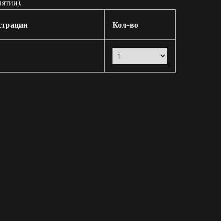
иятии).
страции
Кол-во