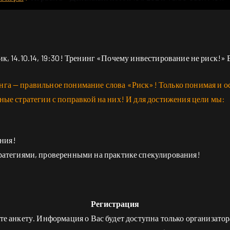
к, 14.10.14, 19:30! Тренинг «Почему инвестирование не риск!» 
нга — правильное понимание слова «Риск»! Только понимая и о
рные стратегии с поправкой на них! И для достижения цели мы:
ния!
атегиями, проверенными на практике спекулирования!
Регистрация
те анкету. Информация о Вас будет доступна только организатор